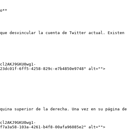
o**

que desvincular la cuenta de Twitter actual. Existen 
cl2AKJ9GKU0wg1-
23dc01f-6ff5-4258-829c-e7b4850e9748" alt="">
quina superior de la derecha. Una vez en su página de 
cl2AKJ9GKU0wg1-
f7a3a58-103a-4261-b4f8-00afa96085e2" alt="">