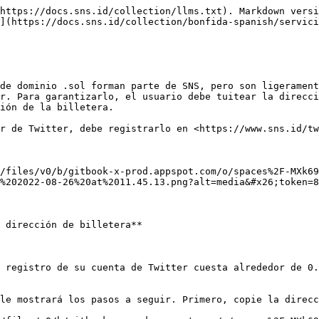
https://docs.sns.id/collection/llms.txt). Markdown versi
](https://docs.sns.id/collection/bonfida-spanish/servici
de dominio .sol forman parte de SNS, pero son ligerament
r. Para garantizarlo, el usuario debe tuitear la direcci
ión de la billetera.

r de Twitter, debe registrarlo en <https://www.sns.id/tw
/files/v0/b/gitbook-x-prod.appspot.com/o/spaces%2F-MXk69
%202022-08-26%20at%2011.45.13.png?alt=media&#x26;token=8
 dirección de billetera**

 registro de su cuenta de Twitter cuesta alrededor de 0.
le mostrará los pasos a seguir. Primero, copie la direcc