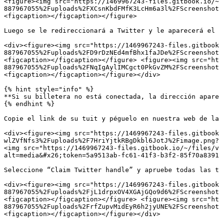
<figure><img src="https://1469967243-files.gitbook.io/~
887967055%2Fuploads%2FXCsnKbdFMfK3LcHm6a3l%2FScreenshot
<figcaption></figcaption></figure>

Luego se le redireccionará a Twitter y le aparecerá el 
<div><figure><img src="https://1469967243-files.gitbook
887967055%2Fuploads%2FD9rDzNEd4mfBhx1faJDe%2FScreenshot
<figcaption></figcaption></figure> <figure><img src="ht
887967055%2Fuploads%2FNqIgAylIMCgct0PkGvZM%2FScreenshot
<figcaption></figcaption></figure></div>

{% hint style="info" %}

**Si su billetera no está conectada, la dirección apare
{% endhint %}

Copie el link de su tuit y péguelo en nuestra web de la
<div><figure><img src="https://1469967243-files.gitbook
wlZVfNfs3%2Fuploads%2F7HriYjtkRBgDkbl6JotJ%2Fimage.png?
<img src="https://1469967243-files.gitbook.io/~/files/v
alt=media&#x26;token=5a9513ab-fc61-41f3-b3f2-85f70a8391
Seleccione “Claim Twitter handle” y apruebe todas las t
<div><figure><img src="https://1469967243-files.gitbook
887967055%2Fuploads%2FjL1drpxOV4XGAjGQo9d6%2FScreenshot
<figcaption></figcaption></figure> <figure><img src="ht
887967055%2Fuploads%2FrfZupvMidEyR6h2jyUNE%2FScreenshot
<figcaption></figcaption></figure></div>
