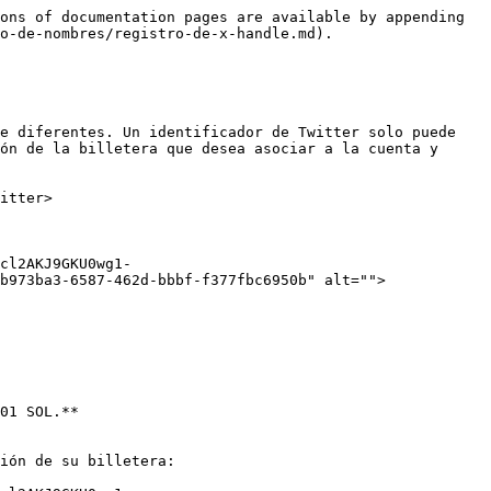
ons of documentation pages are available by appending 
o-de-nombres/registro-de-x-handle.md).

e diferentes. Un identificador de Twitter solo puede 
ón de la billetera que desea asociar a la cuenta y 
itter>

cl2AKJ9GKU0wg1-
b973ba3-6587-462d-bbbf-f377fbc6950b" alt="">
01 SOL.**

ión de su billetera:
