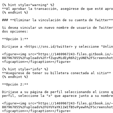
{% hint style="warning" %}

**Al aprobar la transacción, asegúrese de que esté apro
{% endhint %}

### **Eliminar la vinculación de su cuenta de Twitter**

Si desea vincular un nuevo nombre de usuario de Twitter
dos opciones:

**Opción 1:**

Diríjase a <https://sns.id/twitter> y seleccione "Unlin
<figure><img src="https://1469967243-files.gitbook.io/~
887967055%2Fuploads%2FrfZupvMidEyR6h2jyUNE%2FScreenshot
<figcaption></figcaption></figure>

{% hint style="info" %}

**Asegúrese de tener su billetera conectada al sitio**

{% endhint %}

**Opción 2:**

Diríjase a su página de perfil seleccionando el icono q
perfil, seleccione la "x" que aparece junto a su nombre
<figure><img src="https://1469967243-files.gitbook.io/~
887967055%2Fuploads%2FGYUYaYK11WIfB5vPyewh%2FScreenshot
<figcaption></figcaption></figure>
