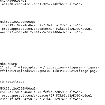
cl2AKJ9GKU0wg1-
14d19f8-cedb-41c1-b6b1-32572e4bfb53" alt="">
MXk69cl2AKJ9GKU0wg1-
115e319-1027-4c4b-acc9-710e15caf27a" alt="">
-prod.appspot.com/o/spaces%2F-MXk69cl2AKJ9GKU0wg1-
aa75677-4503-4612-b44a-5c582f40deda" alt="">
MbmUpH5Pp-
2" alt=""><figcaption></figcaption></figure> <figure>
ZVfNfs3%2Fuploads%2FJxqB5E0G310kLP3Dx0Se%2Fimage.png?
rá registrada

MXk69cl2AKJ9GKU0wg1-
e5152a1-503d-46ac-b970-fcf1c8ee0593" alt="">
-prod.appspot.com/o/spaces%2F-MXk69cl2AKJ9GKU0wg1-
23dc01f-6ff5-4258-829c-e7b4850e9748" alt="">