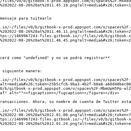
/files/v0/b/gitbook-x-prod.appspot.com/o/spaces%2F-MXk69
%202022-08-26%20at%2011.45.18.png?alt=media&#x26;token=1
mensaje para tuitearlo

.io/~/files/v0/b/gitbook-x-prod.appspot.com/o/spaces%2F-
%202022-08-26%20at%2011.46.11.png?alt=media&#x26;token=2
tps://1469967243-files.gitbook.io/~/files/v0/b/gitbook-x
%202022-08-26%20at%2011.46.45.png?alt=media&#x26;token=2
cerá como "undefined" y no se podrá registrar**

 siguiente manera:

.io/~/files/v0/b/gitbook-x-prod.appspot.com/o/spaces%2F-
alt=media&#x26;token=25b5cfcb-9ba3-4b2f-b0a8-a60d48bec06
0/b/gitbook-x-prod.appspot.com/o/spaces%2F-MbmUpH5Pp-wl
af" alt=""><figcaption></figcaption></figure></div>

ransacciones. Ahora, su nombre de cuenta de Twitter esta
.io/~/files/v0/b/gitbook-x-prod.appspot.com/o/spaces%2F-
%202022-08-26%20at%2012.01.08.png?alt=media&#x26;token=7
tps://1469967243-files.gitbook.io/~/files/v0/b/gitbook-x
%202022-08-26%20at%2012.01.24.png?alt=media&#x26;token=e