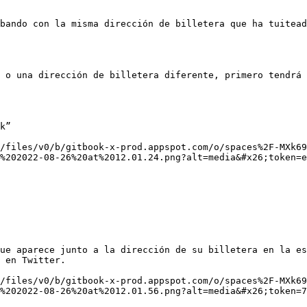
bando con la misma dirección de billetera que ha tuitead
 o una dirección de billetera diferente, primero tendrá 
k”

/files/v0/b/gitbook-x-prod.appspot.com/o/spaces%2F-MXk69
%202022-08-26%20at%2012.01.24.png?alt=media&#x26;token=e
ue aparece junto a la dirección de su billetera en la es
 en Twitter.

/files/v0/b/gitbook-x-prod.appspot.com/o/spaces%2F-MXk69
%202022-08-26%20at%2012.01.56.png?alt=media&#x26;token=7