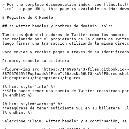
> For the complete documentation index, see [llms.txt](
`.md` to page URLs; this page is available as [Markdown
# Registro de X Handle

## **Twitter handles y nombres de dominio .sol**

Tanto los @identificadores de Twitter como los nombres 
ser reclamado por el propietario de la cuenta de Twitte
luego firmar una transacción utilizando la misma direcc
Para enviar y recibir pagos a través de su identificado
Primero, conecte su billetera

<figure><img src="https://1469967243-files.gitbook.io/~
887967055%2Fuploads%2FtqwTl56zbsNa56UIGrkx%2FScreenshot
<figcaption></figcaption></figure>

{% hint style="info" %}

**Sólo puede tener una cuenta de Twitter registrado por
{% endhint %}

{% hint style="warning" %}

**Asegúrese de tener suficiente SOL en su billetera. El
{% endhint %}

Seleccione "Claim Twitter handle" y a continuación, se 