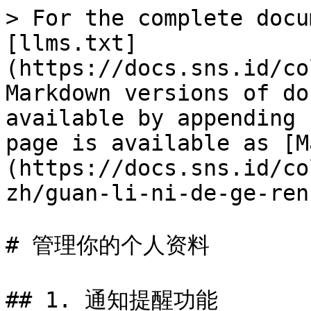
> For the complete docu
[llms.txt]
(https://docs.sns.id/co
Markdown versions of do
available by appending 
page is available as [M
(https://docs.sns.id/co
zh/guan-li-ni-de-ge-ren
# 管理你的个人资料

## 1. 通知提醒功能
