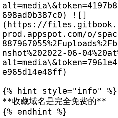
alt=media\&token=4197b8
698ad0b387c0) ![]
(https://files.gitbook.
prod.appspot.com/o/spac
887967055%2Fuploads%2Fb
nshot%202022-06-04%20at
alt=media\&token=7961e4
e965d14e48ff)

{% hint style="info" %}

**收藏域名是完全免费的**
