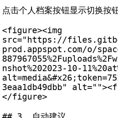
点击个人档案按钮显示切换按钮
<figure><img 
src="https://files.gitb
prod.appspot.com/o/spac
887967055%2Fuploads%2Fw
nshot%202023-10-11%20at
alt=media&#x26;token=75
3eaa1db49dbb" alt=""><f
</figure>

## 3. 自动建议
