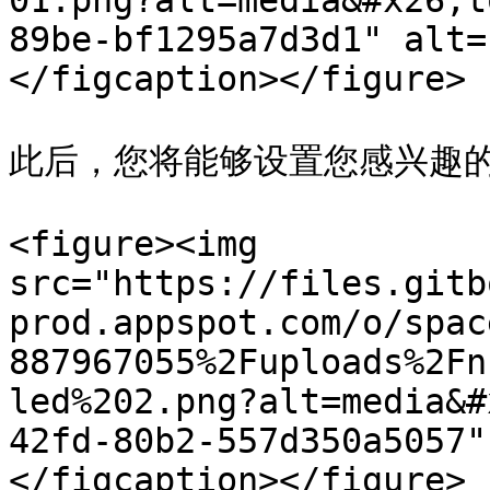
01.png?alt=media&#x26;t
89be-bf1295a7d3d1" alt=
</figcaption></figure>

此后，您将能够设置您感兴趣的
<figure><img 
src="https://files.gitb
prod.appspot.com/o/spac
887967055%2Fuploads%2Fn
led%202.png?alt=media&#
42fd-80b2-557d350a5057"
</figcaption></figure>
