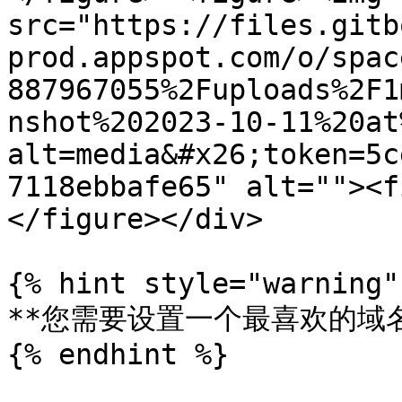
src="https://files.gitb
prod.appspot.com/o/spac
887967055%2Fuploads%2F1
nshot%202023-10-11%20at
alt=media&#x26;token=5c
7118ebbafe65" alt=""><f
</figure></div>

{% hint style="warning" 
**您需要设置一个最喜欢的域名
{% endhint %}
