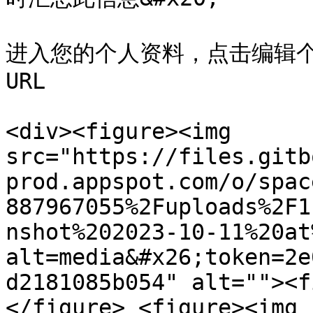
进入您的个人资料，点击编辑个
URL

<div><figure><img 
src="https://files.gitb
prod.appspot.com/o/spac
887967055%2Fuploads%2F1
nshot%202023-10-11%20at
alt=media&#x26;token=2e
d2181085b054" alt=""><f
</figure> <figure><img 