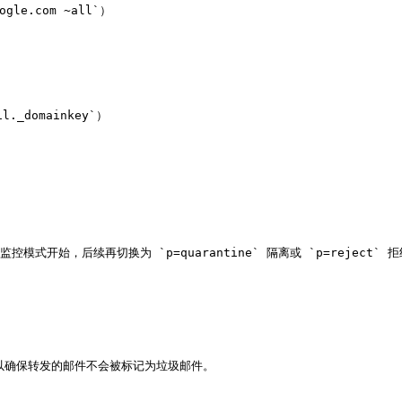
gle.com ~all`）

l._domainkey`）

` 仅监控模式开始，后续再切换为 `p=quarantine` 隔离或 `p=reject` 拒
，以确保转发的邮件不会被标记为垃圾邮件。
