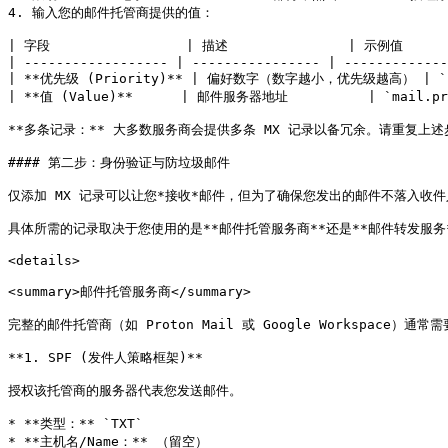
4. 输入您的邮件托管商提供的值：

| 字段                 | 描述               | 示例值       
| ------------------ | ---------------- | -------------
| **优先级 (Priority)** | 偏好数字（数字越小，优先级越高） | `10` 
| **值 (Value)**      | 邮件服务器地址          | `mail.pro
**多条记录：** 大多数服务商会提供多条 MX 记录以备冗余。请重复上述步骤，添加
#### 第二步：身份验证与防垃圾邮件

仅添加 MX 记录可以让您*接收*邮件，但为了确保您发出的邮件不落入收件人
具体所需的记录取决于您使用的是**邮件托管服务商**还是**邮件转发服务*
<details>

<summary>邮件托管服务商</summary>

完整的邮件托管商（如 Proton Mail 或 Google Workspace）通
**1. SPF (发件人策略框架)**

授权该托管商的服务器代表您发送邮件。

* **类型：** `TXT`

* **主机名/Name：** （留空）
