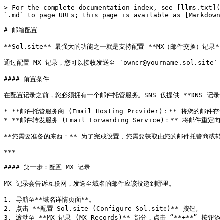
> For the complete documentation index, see [llms.txt](
`.md` to page URLs; this page is available as [Markdown
# 邮箱配置

**Sol.site** 最强大的功能之一就是支持配置 **MX（邮件交换）记
通过配置 MX 记录，您可以接收发送至 `owner@yourname.sol.site` 
#### 前置条件

在配置记录之前，您必须拥有一个邮件托管服务。SNS 仅提供 **DNS 记
* **邮件托管服务商 (Email Hosting Provider)：** 将您的邮件
* **邮件转发服务 (Email Forwarding Service)：** 
**您需要准备的东西：** 为了完成设置，您需要获取由您的邮件托管商或转发
***

#### 第一步：配置 MX 记录

MX 记录会告诉互联网，发送至域名的邮件应该投递到哪里。

1. 导航至**域名详情页面**。

2. 点击 **配置 Sol.site (Configure Sol.site)** 按钮。

3. 滚动至 **MX 记录 (MX Records)** 部分，点击 “**+**” 按