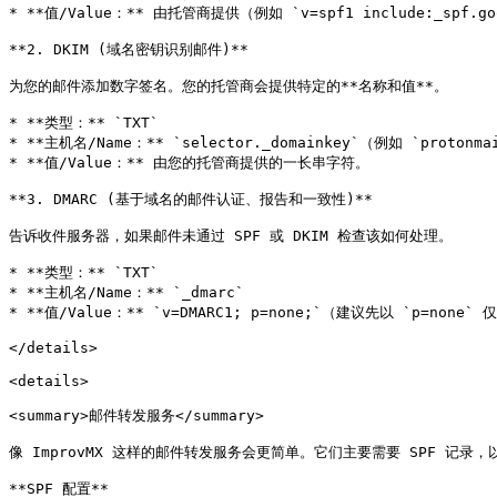
* **值/Value：** 由托管商提供（例如 `v=spf1 include:_spf.goo
**2. DKIM (域名密钥识别邮件)**

为您的邮件添加数字签名。您的托管商会提供特定的**名称和值**。

* **类型：** `TXT`

* **主机名/Name：** `selector._domainkey`（例如 `protonmai
* **值/Value：** 由您的托管商提供的一长串字符。

**3. DMARC (基于域名的邮件认证、报告和一致性)**

告诉收件服务器，如果邮件未通过 SPF 或 DKIM 检查该如何处理。

* **类型：** `TXT`

* **主机名/Name：** `_dmarc`

* **值/Value：** `v=DMARC1; p=none;`（建议先以 `p=none
</details>

<details>

<summary>邮件转发服务</summary>

像 ImprovMX 这样的邮件转发服务会更简单。它们主要需要 SPF 记录
**SPF 配置**
