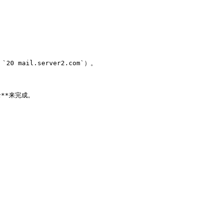
mail.server2.com`）。

*来完成。
