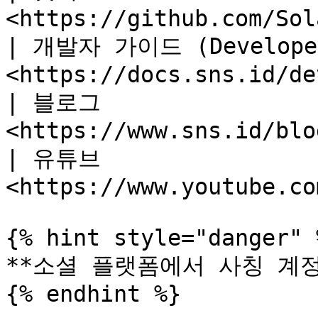
<https://github.com/Sol
| 개발자 가이드 (Developer
<https://docs.sns.id/de
| 블로그                 
<https://www.sns.id/blo
| 유튜브                 
<https://www.youtube.co
{% hint style="danger" %
**소셜 플랫폼에서 사칭 계정
{% endhint %}
