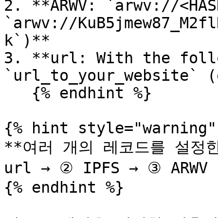
2. **ARWV: `arwv://<HAS
`arwv://KuB5jmew87_M2fl
k`)**

3. **url: With the foll
`url_to_your_website` (
   {% endhint %}

{% hint style="warning" 
**여러 개의 레코드를 설정한
url → ② IPFS → ③ ARW
{% endhint %}
