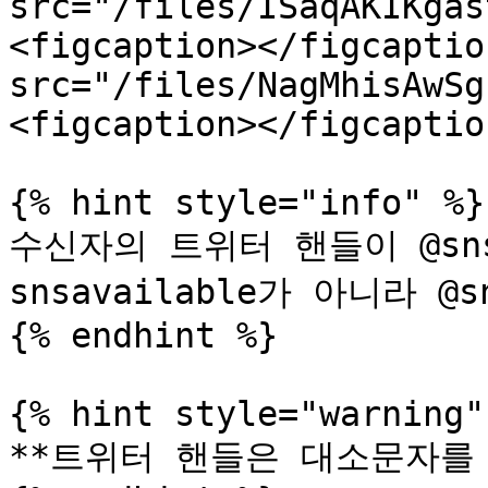
src="/files/ISaqAKIKgas
<figcaption></figcaptio
src="/files/NagMhisAwSg
<figcaption></figcaptio
{% hint style="info" %}

수신자의 트위터 핸들이 @snsa
snsavailable가 아니라 @
{% endhint %}

{% hint style="warning" 
**트위터 핸들은 대소문자를 