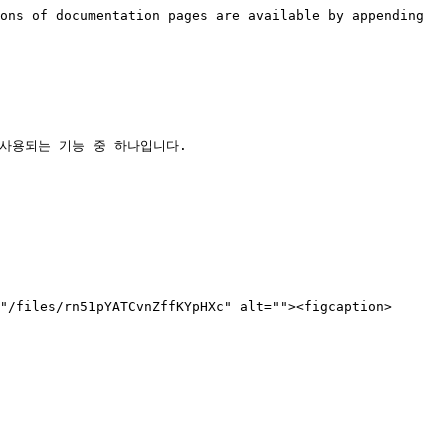
ons of documentation pages are available by appending 
널리 사용되는 기능 중 하나입니다.

"/files/rn51pYATCvnZffKYpHXc" alt=""><figcaption>