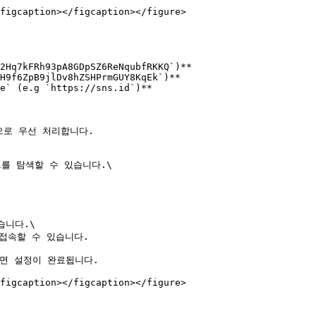
figcaption></figcaption></figure>

2Hq7kFRh93pA8GDpSZ6ReNqubfRKKQ`)**

H9f6ZpB9jlDv8hZSHPrmGUY8KqEk`)**

e` (e.g `https://sns.id`)**

순으로 우선 처리합니다.

트를 탐색할 수 있습니다.\

니다.\

접속할 수 있습니다.

하면 설정이 완료됩니다.

figcaption></figcaption></figure>
