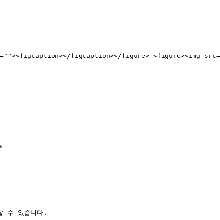
=""><figcaption></figcaption></figure> <figure><img src=


할 수 있습니다.
