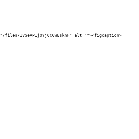
"/files/IVSeVP1jOYj0CGWEsknF" alt=""><figcaption>