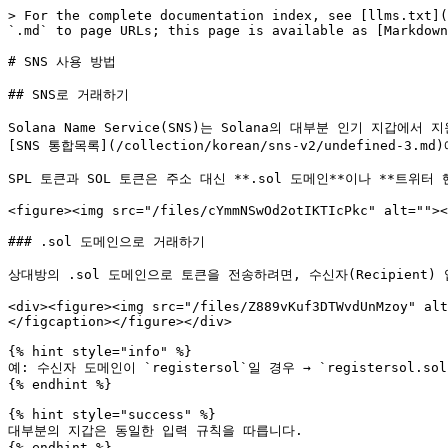
> For the complete documentation index, see [llms.txt](
`.md` to page URLs; this page is available as [Markdown
# SNS 사용 방법

## SNS로 거래하기

Solana Name Service(SNS)는 Solana의 대부분 인기 지갑에서 지
[SNS 통합목록](/collection/korean/sns-v2/undefine
SPL 토큰과 SOL 토큰은 주소 대신 **.sol 도메인**이나 **트위터 핸
<figure><img src="/files/cYmmNSwOd2otIKTIcPkc" alt=""><
### .sol 도메인으로 거래하기

상대방의 .sol 도메인으로 토큰을 전송하려면, 수신자(Recipient) 입력
<div><figure><img src="/files/Z889vKuf3DTWvdUnMzoy" alt
</figcaption></figure></div>

{% hint style="info" %}

예: 수신자 도메인이 `registersol`일 경우 → `registersol.sol`
{% endhint %}

{% hint style="success" %}

대부분의 지갑은 동일한 입력 규칙을 따릅니다.

{% endhint %}
