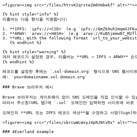
<figure><img src="/files/hYrvKIqrxteZm0Vmbekf" alt=""><
{% hint style="info" %}

리졸버는 다음 형식을 지원합니다:

1. **IPFS: `ipfs://<CID>` (e.g `ipfs://QmZk9uh2mqmXJFKu
2. **ARWV: `arwv://<HASH>` (e.g `arwv://KuB5jmew87_M2fl
3. **URL: With the following format `url_to_your_websit
   {% endhint %}

{% hint style="warning" %}

여러 레코드가 설정된 경우, 리졸버는 **URL → IPFS → ARWV** 
{% endhint %}

레코드를 설정한 후에는 `.sol-domain.org` 형식으로 SNS 웹사이
예: `yourdomainname.sol-domain.org`

### Brave 브라우저 예시

Brave 브라우저는 게이트웨이 없이 SNS 도메인을 직접 인식할 수 있습
따라서 주소창(URL 탭)에 `.sol` 도메인만 입력하면 사이트에 바로 
도메인의 **URL 또는 IPFS 레코드 섹션**을 수정하고 서명(Sign)
<figure><img src="/files/sbrcwWLWxyJ4pRJNtvRx" alt=""><
### 4Everland example
