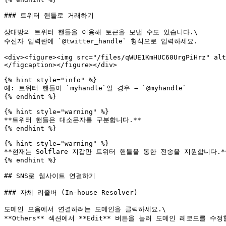
### 트위터 핸들로 거래하기

상대방의 트위터 핸들을 이용해 토큰을 보낼 수도 있습니다.\

수신자 입력란에 `@twitter_handle` 형식으로 입력하세요.

<div><figure><img src="/files/qWUE1KmHUC60UrgPiHrz" alt
</figcaption></figure></div>

{% hint style="info" %}

예: 트위터 핸들이 `myhandle`일 경우 → `@myhandle`

{% endhint %}

{% hint style="warning" %}

**트위터 핸들은 대소문자를 구분합니다.**

{% endhint %}

{% hint style="warning" %}

**현재는 Solflare 지갑만 트위터 핸들을 통한 전송을 지원합니다.**
{% endhint %}

## SNS로 웹사이트 연결하기

### 자체 리졸버 (In-house Resolver)

도메인 모음에서 연결하려는 도메인을 클릭하세요.\

**Others** 섹션에서 **Edit** 버튼을 눌러 도메인 레코드를 수정